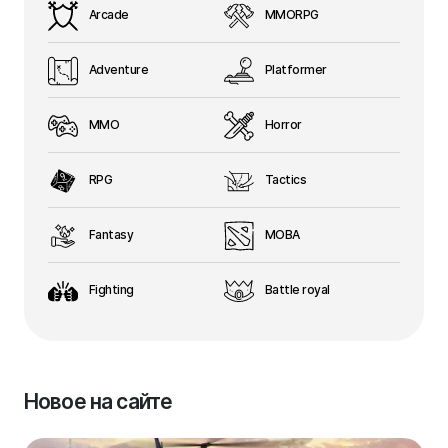
Arcade
MMORPG
Adventure
Platformer
MMO
Horror
RPG
Tactics
Fantasy
MOBA
Fighting
Battle royal
Новое на сайте