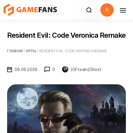
Resident Evil: Code Veronica Remake
ГЛАВНАЯ
/
ИГРЫ
/
RESIDENT EVIL: CODE VERONICA REMAKE
06.06.2026
0
(GFteam)Ghost