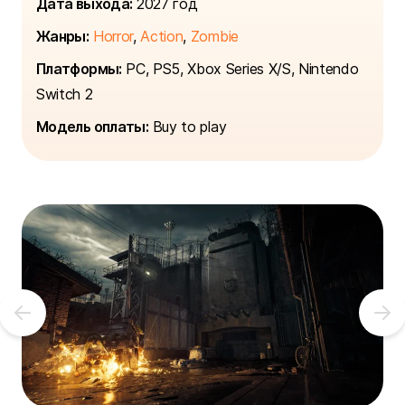
Дата выхода:
2027 год
Жанры:
Horror
,
Action
,
Zombie
Платформы:
PC, PS5, Xbox Series X/S, Nintendo
Switch 2
Модель оплаты:
Buy to play